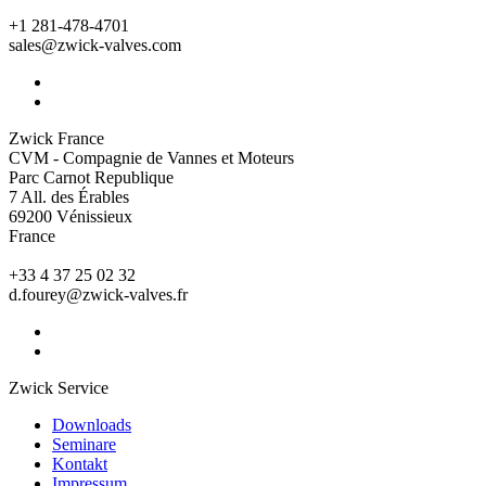
+1 281-478-4701
sales@zwick-valves.com
Zwick France
CVM - Compagnie de Vannes et Moteurs
Parc Carnot Republique
7 All. des Érables
69200 Vénissieux
France
+33 4 37 25 02 32
d.fourey@zwick-valves.fr
Zwick Service
Downloads
Seminare
Kontakt
Impressum